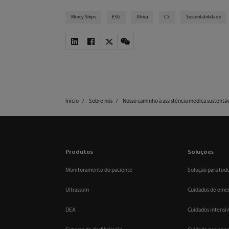
Mercy Ships
ESG
Africa
CS
Sustentabilidade
Início
Sobre nós
Nosso caminho à assistência médica sustentá
Produtos
Soluções
Monitoramento do paciente
Solução para todo
Ultrassom
Cuidados de eme
DEA
Cuidados intensi