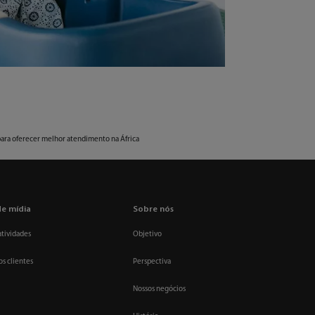
para oferecer melhor atendimento na África
de mídia
Sobre nós
atividades
Objetivo
os clientes
Perspectiva
Nossos negócios