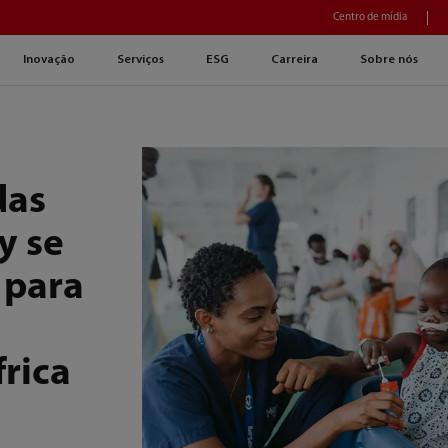
Centro de mídia
Inovação
Serviços
ESG
Carreira
Sobre nós
das
y se
 para
rica