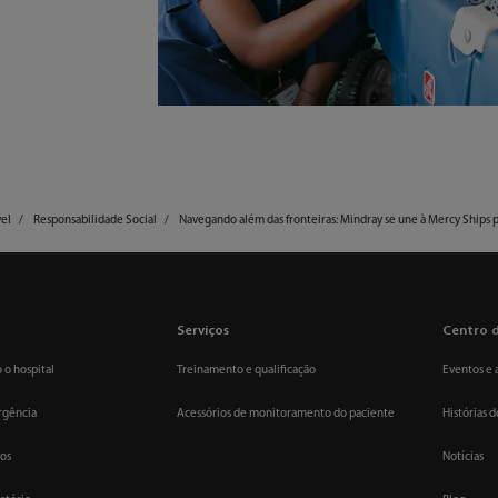
vel
Responsabilidade Social
Navegando além das fronteiras: Mindray se une à Mercy Ships 
Serviços
Centro 
 o hospital
Treinamento e qualificação
Eventos e 
rgência
Acessórios de monitoramento do paciente
Histórias d
vos
Notícias