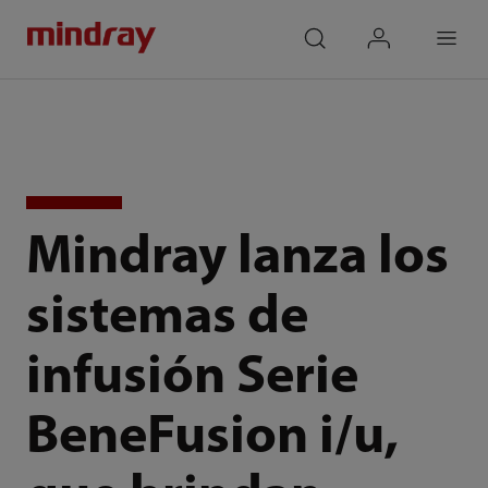
mindray
search
login
Menu
Mindray lanza los
sistemas de
infusión Serie
BeneFusion i/u,