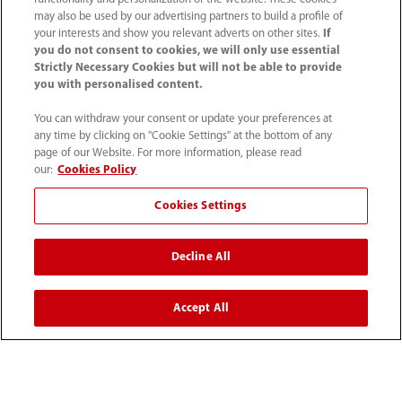
Información de contacto
may also be used by our advertising partners to build a profile of
your interests and show you relevant adverts on other sites.
If
you do not consent to cookies, we will only use essential
Strictly Necessary Cookies but will not be able to provide
you with personalised content.
You can withdraw your consent or update your preferences at
any time by clicking on "Cookie Settings" at the bottom of any
page of our Website. For more information, please read
our:
Cookies Policy
Cookies Settings
52 55 5661 9450
Decline All
intl-market@mindray.com
Accept All
Condiciones de uso
｜
Mapa del sitio
｜
Aviso cookies
｜
Aviso de privacidad
｜
Línea de atención telefónica
｜
Contáctenos