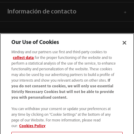
Información de contacto
Our Use of Cookies
Mindray and our partners use first and third-party cookies to
collect data
for the proper functioning of the website and to
perform a statistical analysis of the use of the service, to enhance
functionality and personalization of the website. These cookies
may also be used by our advertising partners to build a profile of
your interests and show you relevant adverts on other sites.
If
you do not consent to cookies, we will only use essential
52 55 5661 9450
Strictly Necessary Cookies but will not be able to provide
you with personalised content.
intl-market@mindray.com
You can withdraw your consent or update your preferences at
any time by clicking on "Cookie Settings" at the bottom of any
Condiciones de uso
｜
Mapa del sitio
｜
Aviso cookies
｜
page of our Website. For more information, please read
Aviso de privacidad
｜
Línea de atención telefónica
｜
our:
Cookies Policy