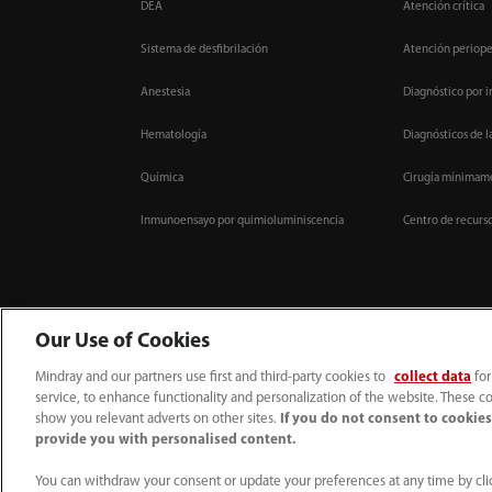
DEA
Atención crítica
Sistema de desfibrilación
Atención periope
Anestesia
Diagnóstico por 
Hematología
Diagnósticos de l
Química
Cirugía mínimame
Inmunoensayo por quimioluminiscencia
Centro de recurs
Our Use of Cookies
Mindray and our partners use first and third-party cookies to
collect data
for
service, to enhance functionality and personalization of the website. These co
52 55 5661 9450
intl-market@mindray.com
show you relevant adverts on other sites.
If you do not consent to cookies,
provide you with personalised content.
Condiciones de uso
｜
Mapa del sitio
｜
Aviso cookies
｜
Aviso de privacidad
Mindray Headquarters, Mindray Building, Keji 12th Road South, High-tech Industr
You can withdraw your consent or update your preferences at any time by clic