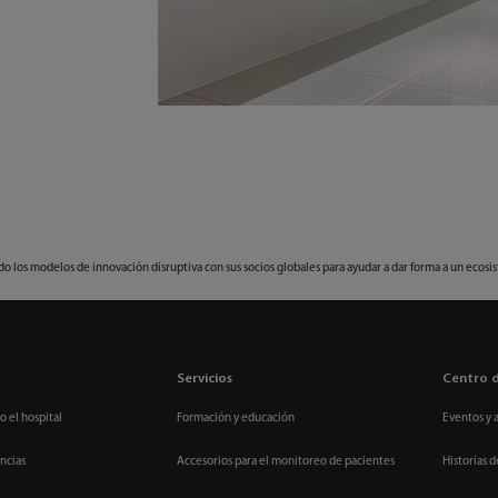
los modelos de innovación disruptiva con sus socios globales para ayudar a dar forma a un ecosis
Servicios
Centro 
o el hospital
Formación y educación
Eventos y 
ncias
Accesorios para el monitoreo de pacientes
Historias d