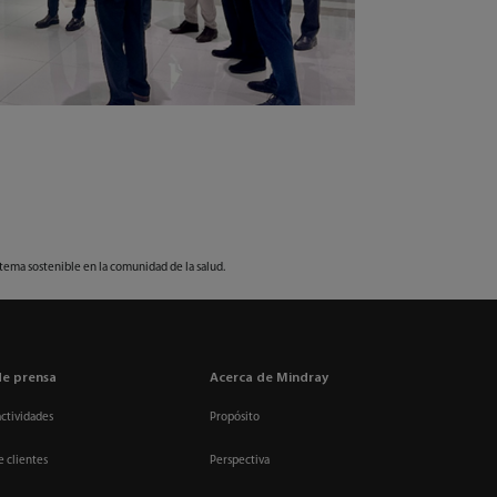
tema sostenible en la comunidad de la salud.
de prensa
Acerca de Mindray
actividades
Propósito
e clientes
Perspectiva