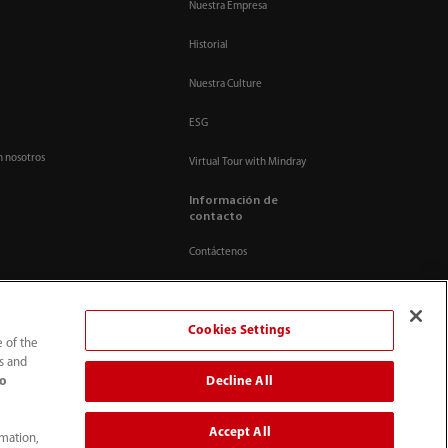
Nuestra Empresa
Historial
Nuestra Culture
ESG
n nosotros
Virtual Tour with Mindray
Información de
contacto
Contáctenos
Cookies Settings
e of the
ts and
Decline All
to
Accept All
rmation,