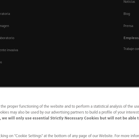
Noticias
ratoria
Blog
imagen
Prensa
Empleos
aboratorio
Trabaje co
nte invasiva
os
 the proper functioning of the website and to perform a statistical analysis of the us
okies may also be used by our advertising partners to build a profile of your interes
 we will only use essential Strictly Necessary Cookies but will not be able 
｜
Línea de atención telefónica
｜
Contáctenos
ial Park, Nanshan, Shenzhen 518057, P. R. China.
king on "Cookie Settings" at the bottom of any page of our Website. For more info