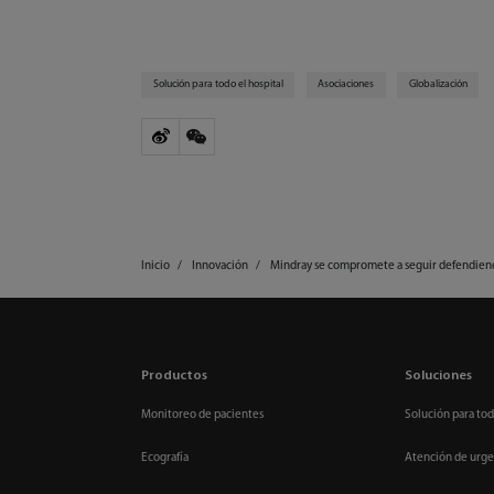
Solución para todo el hospital
Asociaciones
Globalización
Inicio
Innovación
Mindray se compromete a seguir defendiendo 
Productos
Soluciones
Monitoreo de pacientes
Solución para tod
Ecografía
Atención de urge