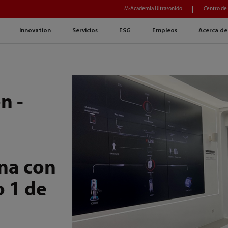
M-Academia Ultrasonido
Centro de
Innovation
Servicios
ESG
Empleos
Acerca de
n -
na con
o 1 de