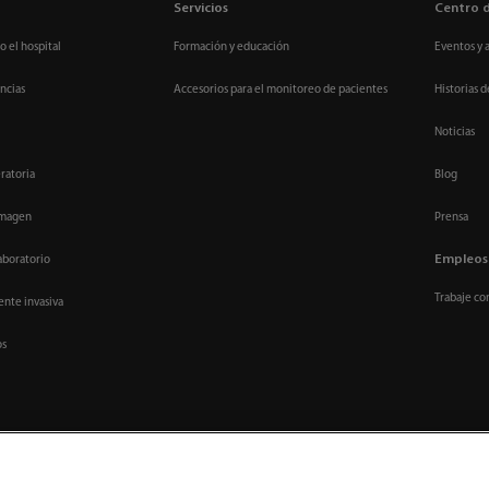
Servicios
Centro 
o el hospital
Formación y educación
Eventos y 
ncias
Accesorios para el monitoreo de pacientes
Historias d
Noticias
ratoria
Blog
imagen
Prensa
Empleos
aboratorio
Trabaje co
nte invasiva
os