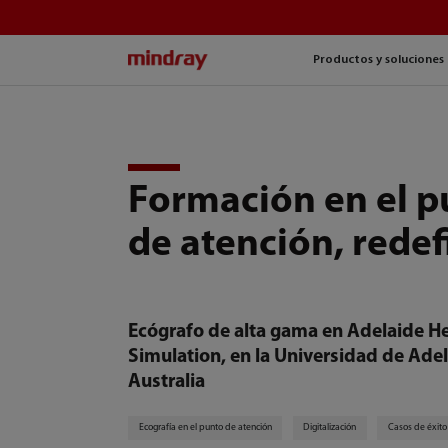
mindray
Productos y soluciones
Formación en el p
de atención, redef
Ecógrafo de alta gama en Adelaide H
Simulation, en la Universidad de Adel
Australia
Ecografía en el punto de atención
Digitalización
Casos de éxito