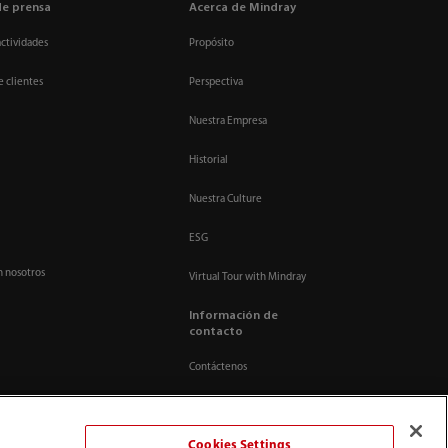
de prensa
Acerca de Mindray
actividades
Propósito
e clientes
Perspectiva
Nuestra Empresa
Historial
Nuestra Culture
ESG
n nosotros
Virtual Tour with Mindray
Información de
contacto
Contáctenos
Cookies Settings