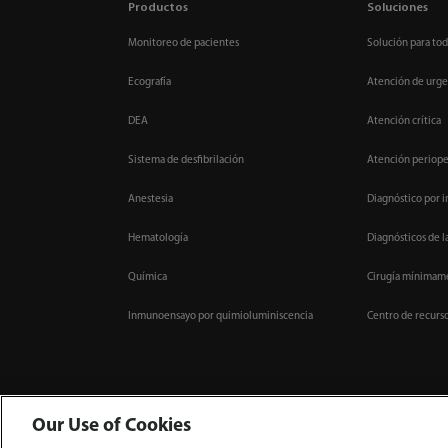
Productos
Soluciones
Monitoreo de pacientes
Solución para tod
Ecografía
Atención de urge
DEA
Atención crítica
Sistema de desfibrilación
Atención periope
Anestesia
Diagnóstico por 
Hematología
Diagnósticos de l
Química
Cirugía mínimame
Inmunoensayo por quimioluminiscencia
Centro de recurs
Our Use of Cookies