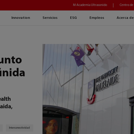
M-Academia Ultrasonido
Centro de
Innovation
Servicios
ESG
Empleos
Acerca de
unto
inida
ealth
aida,
Interconectividad