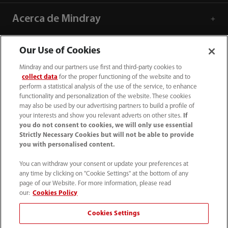
Acerca de Mindray
Información de contacto
Our Use of Cookies
Mindray and our partners use first and third-party cookies to
collect data
for the proper functioning of the website and to
perform a statistical analysis of the use of the service, to enhance
functionality and personalization of the website. These cookies
may also be used by our advertising partners to build a profile of
your interests and show you relevant adverts on other sites.
If
you do not consent to cookies, we will only use essential
Strictly Necessary Cookies but will not be able to provide
you with personalised content.
You can withdraw your consent or update your preferences at
any time by clicking on "Cookie Settings" at the bottom of any
page of our Website. For more information, please read
52 55 5661 9450
our:
Cookies Policy
intl-market@mindray.com
Cookies Settings