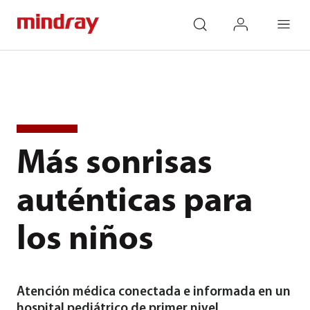
mindray
search
login
Menu
Más sonrisas
auténticas para
los niños
Atención médica conectada e informada en un
hospital pediátrico de primer nivel