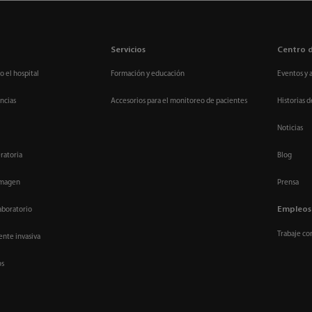
Servicios
Centro 
o el hospital
Formación y educación
Eventos y 
ncias
Accesorios para el monitoreo de pacientes
Historias d
Noticias
ratoria
Blog
imagen
Prensa
Empleos
aboratorio
Trabaje co
nte invasiva
os