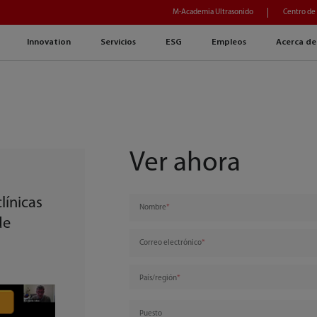
M-Academia Ultrasonido
Centro de
Innovation
Servicios
ESG
Empleos
Acerca de
Ver ahora
línicas
Nombre
de
Correo electrónico
País/región
Puesto