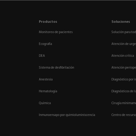
Productos
Soluciones
Monitoreo de pacientes
Solución para tod
Ecografía
Atención de urge
DEA
Atención crítica
Sistema de desfibrilación
Atención periope
Anestesia
Diagnóstico por 
Hematología
Diagnósticos de l
Química
Cirugía mínimame
Inmunoensayo por quimioluminiscencia
Centro de recurs