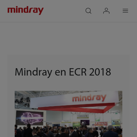
mindray
search
login
Menu
Mindray en ECR 2018