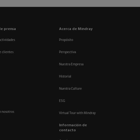
de prensa
Acerca de Mindray
actividades
Propósito
e clientes
Perspectiva
Nuestra Empresa
Historial
Nuestra Culture
ESG
n nosotros
Virtual Tour with Mindray
Información de
contacto