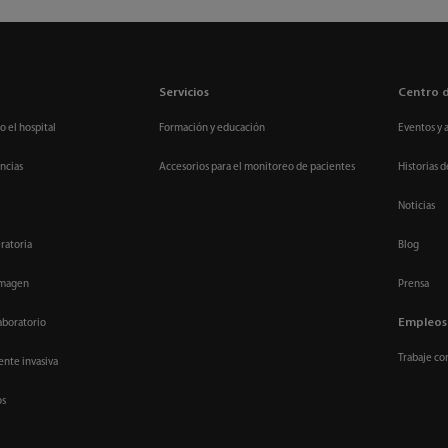
Servicios
Centro 
o el hospital
Formación y educación
Eventos y 
ncias
Accesorios para el monitoreo de pacientes
Historias d
Noticias
ratoria
Blog
imagen
Prensa
Empleos
aboratorio
Trabaje co
nte invasiva
os