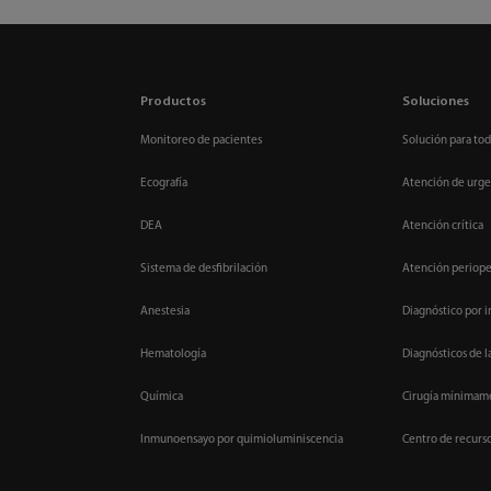
Productos
Soluciones
Monitoreo de pacientes
Solución para tod
Ecografía
Atención de urge
DEA
Atención crítica
Sistema de desfibrilación
Atención periope
Anestesia
Diagnóstico por 
Hematología
Diagnósticos de l
Química
Cirugía mínimame
Inmunoensayo por quimioluminiscencia
Centro de recurs