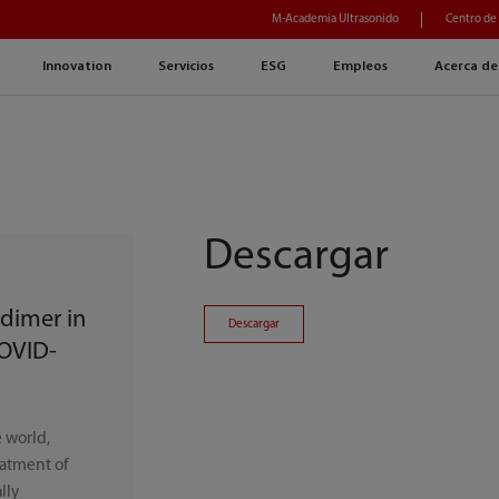
M-Academia Ultrasonido
Centro de
Innovation
Servicios
ESG
Empleos
Acerca de
Descargar
dimer in
Descargar
COVID-
 world,
eatment of
lly