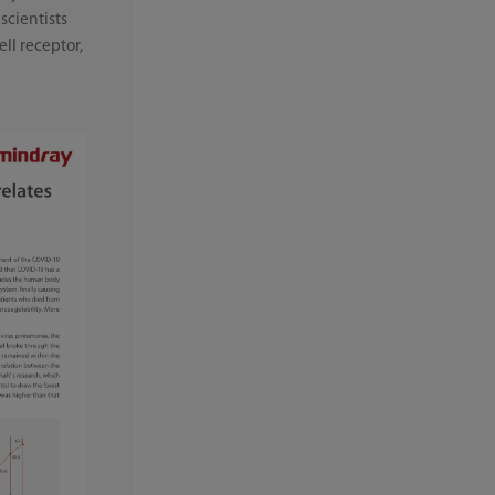
scientists
ll receptor,
.