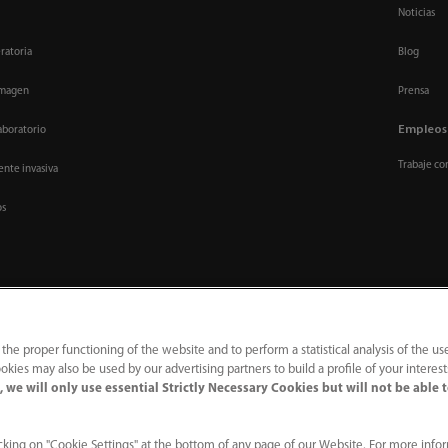
Noticias
ratoria
Blog
imagen
Prensa
Empleos
aboratorio
Trabaje co
nte invasiva
os
 the proper functioning of the website and to perform a statistical analysis of the us
okies may also be used by our advertising partners to build a profile of your interes
 we will only use essential Strictly Necessary Cookies but will not be able 
｜
Línea de atención telefónica
｜
Contáctenos
ial Park, Nanshan, Shenzhen 518057, P. R. China.
king on "Cookie Settings" at the bottom of any page of our Website. For more info