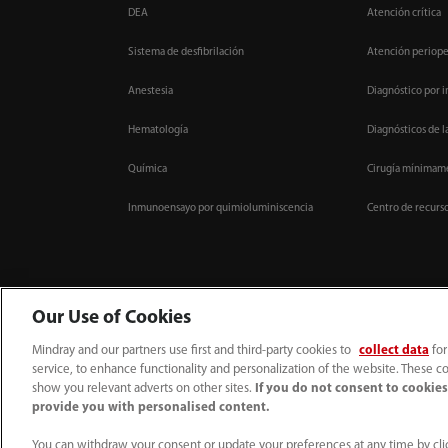
DEA
Atención crítica
Sistema de desfibrilación
Atención periope
Anestesia
Diagnóstico por 
Hematología
Diagnósticos de l
Química
Cirugía mínimame
Inmunoensayo por quimioluminiscencia
Centro de recurs
Our Use of Cookies
Mindray and our partners use first and third-party cookies to
collect data
for
service, to enhance functionality and personalization of the website. These co
52 55 5661 9450
intl-market@mindray.com
show you relevant adverts on other sites.
If you do not consent to cookies,
provide you with personalised content.
Condiciones de uso
｜
Mapa del sitio
｜
Aviso cookies
｜
Aviso de privacidad
Mindray Headquarters, Mindray Building, Keji 12th Road South, High-tech Industr
You can withdraw your consent or update your preferences at any time by clic