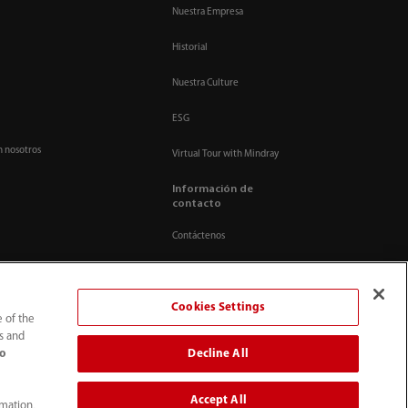
Nuestra Empresa
Historial
Nuestra Culture
ESG
n nosotros
Virtual Tour with Mindray
Información de
contacto
Contáctenos
Cookies Settings
e of the
ts and
Decline All
to
Accept All
rmation,