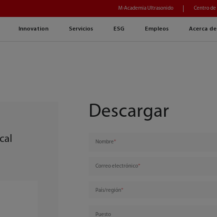
M-Academia Ultrasonido
Centro de
Innovation
Servicios
ESG
Empleos
Acerca de
Descargar
cal
Nombre
Correo electrónico
País/región
Puesto