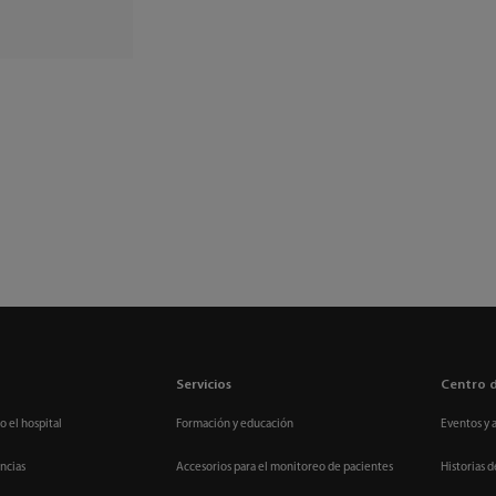
Servicios
Centro 
o el hospital
Formación y educación
Eventos y 
ncias
Accesorios para el monitoreo de pacientes
Historias d