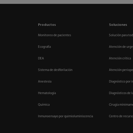
Productos
Soluciones
Monitoreo de pacientes
Solución para tod
Ecografía
Atención de urge
DEA
Atención crítica
Sistema de desfibrilación
Atención periope
Anestesia
Diagnóstico por 
Hematología
Diagnósticos de l
Química
Cirugía mínimame
Inmunoensayo por quimioluminiscencia
Centro de recurs