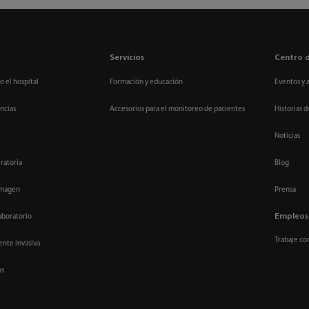
Servicios
Centro 
o el hospital
Formación y educación
Eventos y 
ncias
Accesorios para el monitoreo de pacientes
Historias d
Noticias
ratoria
Blog
imagen
Prensa
Empleos
aboratorio
Trabaje co
nte invasiva
os