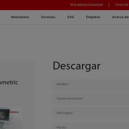
M-Academia Ultrasonido
Centro de
Innovation
Servicios
ESG
Empleos
Acerca de
Descargar
ametric
Nombre
Correo electrónico
País/región
Puesto