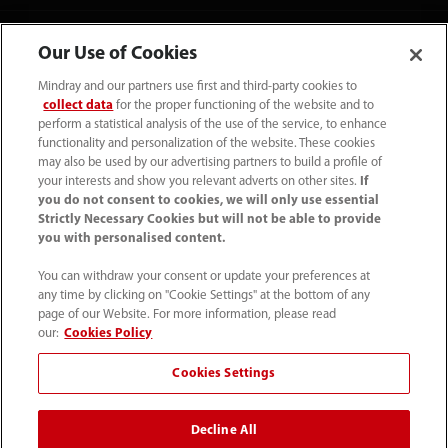
Our Use of Cookies
Mindray and our partners use first and third-party cookies to
collect data
for the proper functioning of the website and to
perform a statistical analysis of the use of the service, to enhance
functionality and personalization of the website. These cookies
may also be used by our advertising partners to build a profile of
your interests and show you relevant adverts on other sites.
If
you do not consent to cookies, we will only use essential
Strictly Necessary Cookies but will not be able to provide
you with personalised content.
(22) 463 80 80
You can withdraw your consent or update your preferences at
info-pl@mindray.com
any time by clicking on "Cookie Settings" at the bottom of any
page of our Website. For more information, please read
Warunki korzystania z serwisu
｜
Mapa strony
｜
our:
Cookies Policy
Informacja o plikach cookie
｜
Polityka Prywatności
｜
Cookies Settings
Skontaktuj się z nami
｜
Zgłaszanie nieprawidłowości
Decline All
© 2026 Shenzhen Mindray Bio-Medical Electronics Co.,