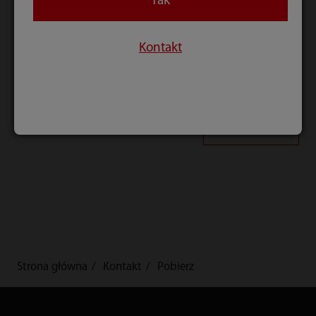
Tak
zapoznałem/am się i akceptuję
Politykę prywatności
Zgadzam się na subskrypcję newslettera Mindray
Kontakt
Prześlij
Strona główna
Kontakt
Pobierz