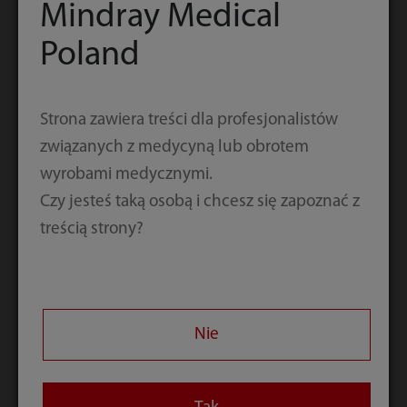
Mindray Medical
Kraj/region
Poland
Firma/instytucja
Strona zawiera treści dla profesjonalistów
związanych z medycyną lub obrotem
Stanowisko
wyrobami medycznymi.
Czy jesteś taką osobą i chcesz się zapoznać z
Stanowisko
treścią strony?
Kod weryfikacyjny
Nie
Przesyłając powyższe informacje, potwierdzam, że