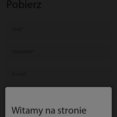
Pobierz
Imię
Nazwisko
E-mail
Telefon służbowy
Witamy na stronie