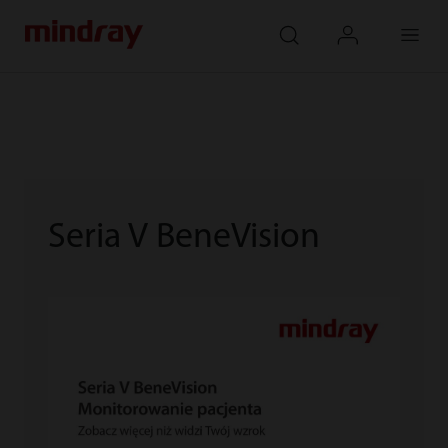
mindray
search
login
Menu
Seria V BeneVision