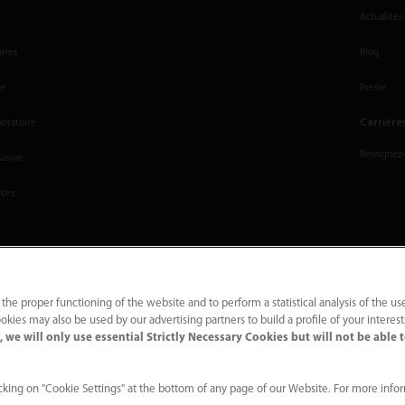
Actualités
oires
Blog
le
Presse
Carrière
boratoire
Rejoignez
vasive
rces
 the proper functioning of the website and to perform a statistical analysis of the us
okies may also be used by our advertising partners to build a profile of your interes
 we will only use essential Strictly Necessary Cookies but will not be able 
lité
｜
Contactez-nous
｜
Signalements et traitements des alertes
king on "Cookie Settings" at the bottom of any page of our Website. For more info