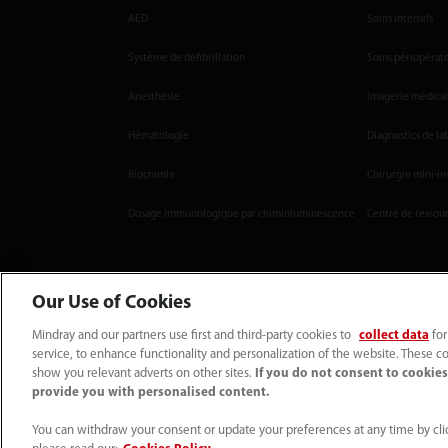
AED
Soins intensifs
Système de défibrillation
Soins périopérat
Anesthésie
Imagerie médica
Hématologie
Diagnostics de la
Biochimie
Chirurgie mini-in
Dosage immunologique par chimioluminescence
Centre de ressou
Our Use of Cookies
Mindray and our partners use first and third-party cookies to
collect data
for
service, to enhance functionality and personalization of the website. These co
(33-1) 4513 9150
sav@mindray.com
show you relevant adverts on other sites.
If you do not consent to cookies,
provide you with personalised content.
Conditions d'utilisation
｜
Site Map
｜
Avis sur les cookies
｜
Avis de confidentia
© 2026 Shenzhen Mindray Bio-Medical Electronics Co., Ltd. Tous droits réservés.
You can withdraw your consent or update your preferences at any time by clic