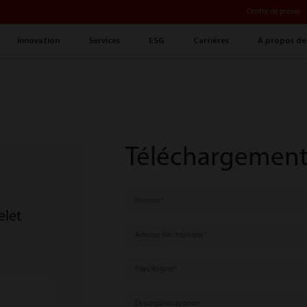
Centre de presse
Innovation
Services
ESG
Carrières
À propos de
Téléchargemen
Prénom
elet
Adresse électronique
Pays/Région
Description du poste