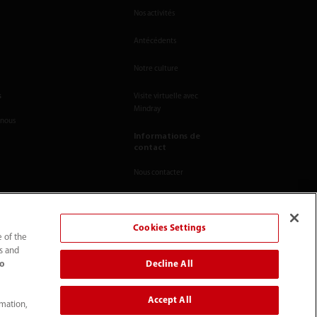
Nos activités
Antécédents
Notre culture
s
Visite virtuelle avec
Mindray
-nous
Informations de
contact
Nous contacter
Cookies Settings
e of the
ts and
Decline All
to
Accept All
rmation,