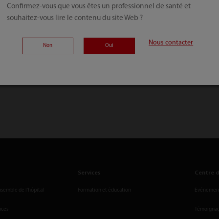
Confirmez-vous que vous êtes un professionnel de santé et
souhaitez-vous lire le contenu du site Web ?
Nous contacter
Non
Oui
Services
Centre d
nsemble de l'hôpital
Formation et éducation
Événements
nces
Témoignage