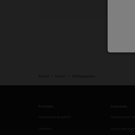
Accueil
Contact
Téléchargement
Produits
Solutions
Surveillance du patient
Solution pour l'e
Ultrasons
Service des urge