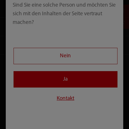
Sind Sie eine solche Person und möchten Sie
Karriere
sich mit den Inhalten der Seite vertraut
machen?
Über uns
Kontakt
Nein
Ja
Newsletter
Keine Neuent­wicklungen, Upgrades oder Messebesuche mehr
verpassen!
Kontakt