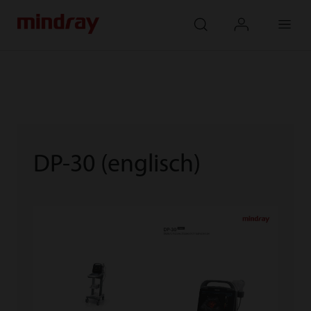
mindray
search
login
Menu
DP-30 (englisch)