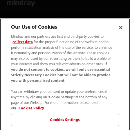
Our Use of Cookies
Mindray and our partners use first and third-party cookies to
Mindray Medical Germany GmbH
collect data
for the proper functioning of the website and to
Goebel­straße 21 64293 Darmstadt
perform a statistical analysis of the use of the service, to enhance
functionality and personalization of the website. These cookies
may also be used by our advertising partners to build a profile of
06151 3910 - 0
your interests and show you relevant adverts on other sites.
If
you do not consent to cookies, we will only use essential
Strictly Necessary Cookies but will not be able to provide
info@mindray.de
you with personalised content.
You can withdraw your consent or update your preferences at
Unsere Geschäfts­zeiten: Mo-Do von 8 bis
any time by clicking on "Cookie Settings" at the bottom of any
17 Uhr Fr von 8 bis 16 Uhr
page of our Website. For more information, please read
our:
Cookies Policy
Datenschutz
｜
Kontakt
｜
Impressum
｜
AGB
｜
Cookies Settings
Cookie-Richtlinie
｜
Site Map