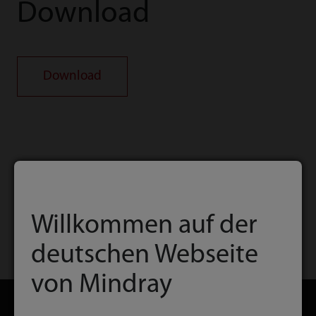
Download
Download
Willkommen auf der
deutschen Webseite
Startseite
Kontakt
Download
von Mindray