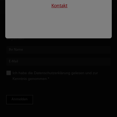
Kontakt
Newsletter
Keine Neuent­wicklungen, Upgrades oder Messebesuche mehr
verpassen!
Ich habe die
Datenschutzerklärung
gelesen und zur
Kenntnis genommen.*
Anmelden