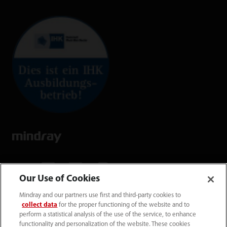
Our Use of Cookies
Mindray and our partners use first and third-party cookies to
Mindray Medical Germany GmbH
collect data
for the proper functioning of the website and to
Goebel­straße 21 64293 Darmstadt
perform a statistical analysis of the use of the service, to enhance
functionality and personalization of the website. These cookies