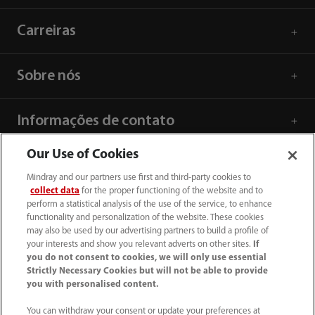
Carreiras
Sobre nós
Informações de contato
Our Use of Cookies
Mindray and our partners use first and third-party cookies to
collect data
for the proper functioning of the website and to
perform a statistical analysis of the use of the service, to enhance
functionality and personalization of the website. These cookies
may also be used by our advertising partners to build a profile of
your interests and show you relevant adverts on other sites.
If
you do not consent to cookies, we will only use essential
Strictly Necessary Cookies but will not be able to provide
you with personalised content.
SAC: 0800 0202 841
You can withdraw your consent or update your preferences at